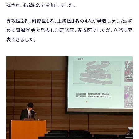
催され、総勢
6
名で参加しました。
専攻医
2
名、研修医
1
名、上級医
1
名の
4
人が発表しました。初
めて腎臓学会で発表した研修医、専攻医でしたが、立派に発
表できました。