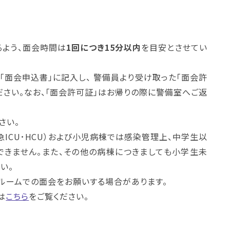
るよう、面会時間は
1回につき
15分以内
を目安とさせてい
「面会申込書」に記入し、 警備員より受け取った「面会許
ださい。なお、「面会許可証」はお帰りの際に警備室へご返
さい。
急ICU･HCU）および小児病棟では感染管理上、中学生以
できません。また、その他の病棟につきましても小学生未
い。
ルームでの面会をお願いする場合があります。
は
こちら
をご覧ください。