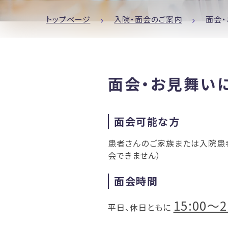
トップページ
入院・面会のご案内
面会
面会・お見舞い
面会可能な方
患者さんのご家族または入院患
会できません）
面会時間
15:00～2
平日、休日ともに