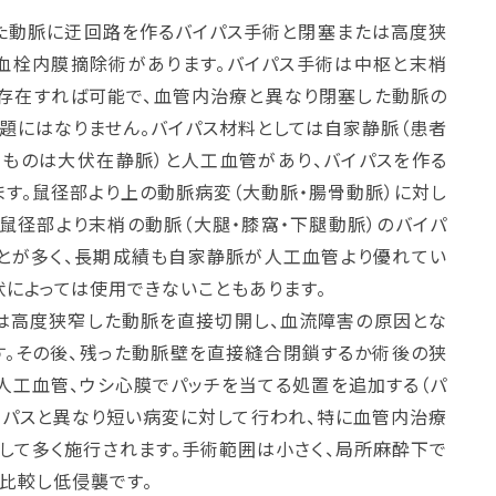
た動脈に迂回路を作るバイパス手術と閉塞または高度狭
血栓内膜摘除術があります。バイパス手術は中枢と末梢
存在すれば可能で、血管内治療と異なり閉塞した動脈の
題にはなりません。バイパス材料としては自家静脈（患者
るものは大伏在静脈）と人工血管があり、バイパスを作る
す。鼠径部より上の動脈病変（大動脈・腸骨動脈）に対し
鼠径部より末梢の動脈（大腿・膝窩・下腿動脈）のバイパ
とが多く、長期成績も自家静脈が人工血管より優れてい
状によっては使用できないこともあります。
は高度狭窄した動脈を直接切開し、血流障害の原因とな
す。その後、残った動脈壁を直接縫合閉鎖するか術後の狭
人工血管、ウシ心膜でパッチを当てる処置を追加する（パ
イパスと異なり短い病変に対して行われ、特に血管内治療
して多く施行されます。手術範囲は小さく、局所麻酔下で
比較し低侵襲です。