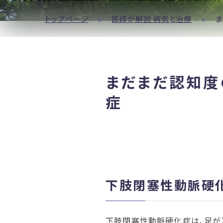
トップページ
医師が解説 病気と治療
ま
まだまだ認知度
症
下肢閉塞性動脈硬
下肢閉塞性動脈硬化症は、足が