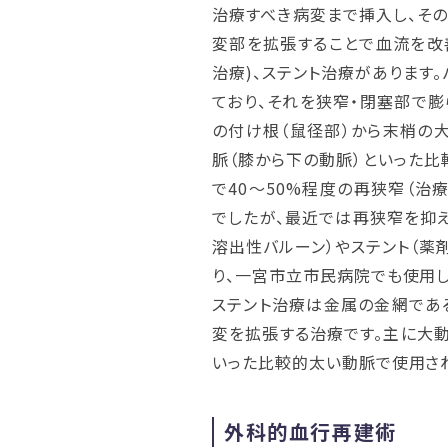
治療すべき病変まで挿入し、そ
変部を拡張することで血流を改
治療)、ステント治療があります
ており、それを狭窄・閉塞部で膨
の付け根（鼠径部）から末梢の
脈（膝から下の動脈）といった比
で40～50%程度の再狭窄（治
でしたが、最近では再狭窄を抑え
溶出性バルーン）やステント（薬
り、一宮市立市民病院でも使用し
ステント治療は金属の金網であ
変を拡張する治療です。主に大
いった比較的太い動脈で使用さ
外科的血行再建術