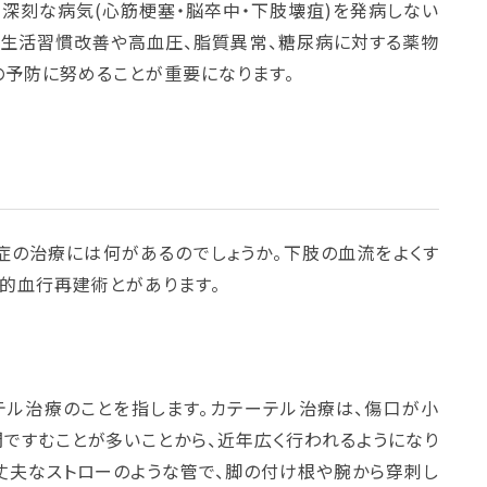
深刻な病気(心筋梗塞・脳卒中・下肢壊疽)を発病しない
た生活習慣改善や高血圧、脂質異常、糖尿病に対する薬物
の予防に努めることが重要になります。
症の治療には何があるのでしょうか。下肢の血流をよくす
的血行再建術とがあります。
テル治療のことを指します。カテーテル治療は、傷口が小
間ですむことが多いことから、近年広く行われるようになり
丈夫なストローのような管で、脚の付け根や腕から穿刺し