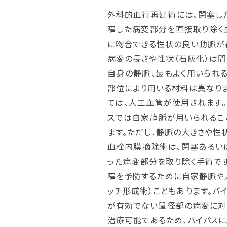
外科的血行再建術には、閉塞し
窄した病変部分を直接取り除く
に吻合できる性状の良い動脈が
病変の長さや性状（石灰化）は問
自身の静脈、最もよく用いられ
部位により用いる材料は異なりま
ては、人工血管が使用されます。
スでは自家静脈が用いられるこ
ます。ただし、静脈の大きさや性
血栓内膜摘除術は、閉塞あるい
った病変部分を取り除く手術で
窄を予防するために自家静脈や
ッチ形成術）こともあります。バ
が有効でない鼠径部の病変に対
治療可能であるため、バイパスに