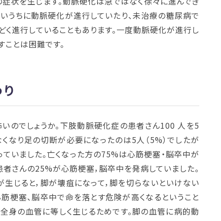
の症状を生じます。動脈硬化は急ではなく徐々に進んでき
ないうちに動脈硬化が進行していたり、未治療の糖尿病で
どく進行していることもあります。一度動脈硬化が進行し
すことは困難です。
わり
のでしょうか。下肢動脈硬化症の患者さん100 人を5
くなり足の切断が必要になったのは5人（5%）でしたが
なっていました。亡くなった方の75%は心筋梗塞・脳卒中が
患者さんの25%が心筋梗塞，脳卒中を発病していました。
が生じると，脚が壊疽になって，脚を切らないといけない
心筋梗塞、脳卒中で命を落とす危険が高くなるということ
は全身の血管に等しく生じるためです。脚の血管に病的動