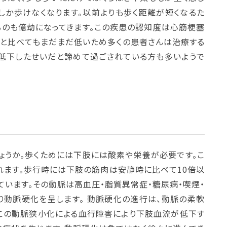
しか歩けなくなります。以前よりも歩く距離が短くなるた
るのも億劫になってきます。この疾患の認知度は心筋梗塞
と比べてもまだまだ低いため多くの患者さんは治療する
が低下したせいだと諦めて過ごされている方も多いようで
ょうか。歩くためには下肢には酸素や栄養が必要です。こ
れます。歩行時には下肢の筋肉は安静時に比べて10倍以
います。その動脈は高血圧・脂質異常症・糖尿病・喫煙・
り動脈硬化を呈します。 動脈硬化の進行は、動脈の柔軟
。この動脈狭小化による血行障害により下肢血流が低下す