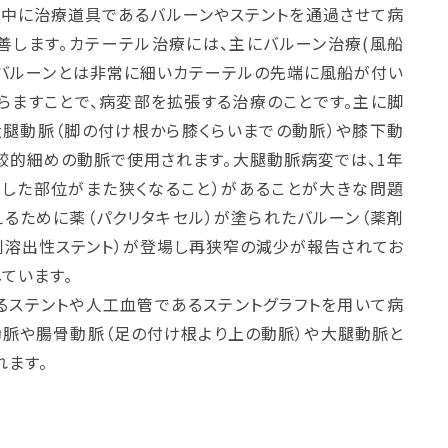
の中に治療道具であるバルーンやステントを通過させて病
善します。カテーテル治療には、主にバルーン治療(風船
。バルーンとは非常に細いカテーテルの先端に風船が付い
らますことで、病変部を拡張する治療のことです。主に脚
大腿動脈（脚の付け根から膝くらいまでの動脈）や膝下動
較的細めの動脈で使用されます。大腿動脈病変では、1年
療した部位がまた狭くなること）があることが大きな問題
るために薬（パクリタキセル）が塗られたバルーン（薬剤
剤溶出性ステント）が登場し再狭窄の減少が報告されてお
ています。
るステントや人工血管であるステントグラフトを用いて病
動脈や腸骨動脈（足の付け根より上の動脈）や大腿動脈と
れます。