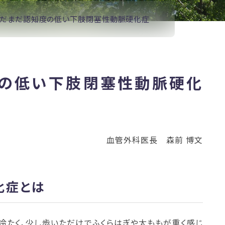
だまだ認知度の低い下肢閉塞性動脈硬化症
の低い下肢閉塞性動脈硬化
血管外科医長 森前 博文
化症とは
冷たく、少し歩いただけでふくらはぎや太ももが重く感じ