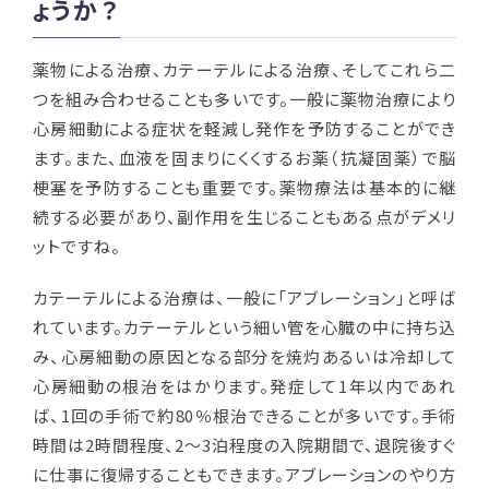
ょうか？
薬物による治療、カテーテルによる治療、そしてこれら二
つを組み合わせることも多いです。一般に薬物治療により
心房細動による症状を軽減し発作を予防することができ
ます。また、血液を固まりにくくするお薬（抗凝固薬）で脳
梗塞を予防することも重要です。薬物療法は基本的に継
続する必要があり、副作用を生じることもある点がデメリ
ットですね。
カテーテルによる治療は、一般に「アブレーション」と呼ば
れています。カテーテルという細い管を心臓の中に持ち込
み、心房細動の原因となる部分を焼灼あるいは冷却して
心房細動の根治をはかります。発症して
1
年以内であれ
ば、
1
回の手術で約
80
％根治できることが多いです。手術
時間は
2
時間程度、
2
～
3
泊程度の入院期間で、退院後すぐ
に仕事に復帰することもできます。アブレーションのやり方