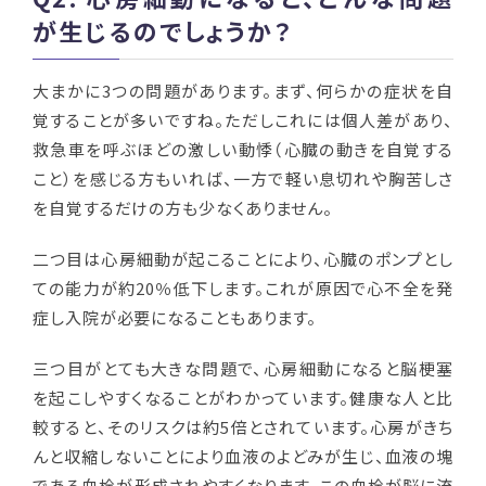
が生じるのでしょうか？
大まかに
3
つの問題があります。まず、何らかの症状を自
覚することが多いですね。ただしこれには個人差があり、
救急車を呼ぶほどの激しい動悸（心臓の動きを自覚する
こと）を感じる方もいれば、一方で軽い息切れや胸苦しさ
を自覚するだけの方も少なくありません。
二つ目は心房細動が起こることにより、心臓のポンプとし
ての能力が約
20
％低下します。これが原因で心不全を発
症し入院が必要になることもあります。
三つ目がとても大きな問題で、心房細動になると脳梗塞
を起こしやすくなることがわかっています。健康な人と比
較すると、そのリスクは約
5
倍とされています。心房がきち
んと収縮しないことにより血液のよどみが生じ、血液の塊
である血栓が形成されやすくなります。この血栓が脳に流