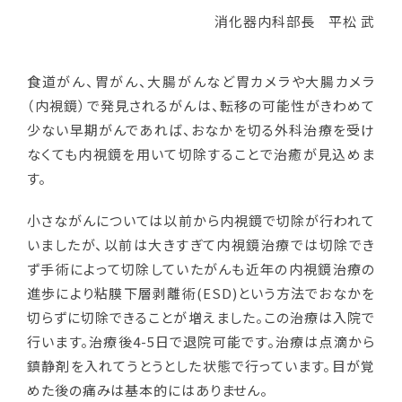
消化器内科部長 平松 武
食道がん、胃がん、大腸がんなど胃カメラや大腸カメラ
（内視鏡）で発見されるがんは、転移の可能性がきわめて
少ない早期がんであれば、おなかを切る外科治療を受け
なくても内視鏡を用いて切除することで治癒が見込めま
す。
小さながんについては以前から内視鏡で切除が行われて
いましたが、以前は大きすぎて内視鏡治療では切除でき
ず手術によって切除していたがんも近年の内視鏡治療の
進歩により粘膜下層剥離術
(ESD)
という方法でおなかを
切らずに切除できることが増えました。この治療は入院で
行います。治療後
4-5
日で退院可能です。治療は点滴から
鎮静剤を入れてうとうとした状態で行っています。目が覚
めた後の痛みは基本的にはありません。