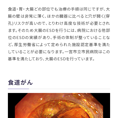
食道・胃・大腸どの部位でも治療の手順は同じですが、大
腸の壁は非常に薄く、ほかの臓器に比べると穴が開く
(
穿
孔
)
リスクが高いので、とりわけ高度な技術が必要とされ
ます。そのため大腸の
ESD
を行うには、病院における他部
位の
ESD
の実績があり、手術の体制が整っていることな
ど、厚生労働省によって定められた施設認定基準を満た
していることが必要になります。一宮市立市民病院はこの
基準を満たしており、大腸の
ESD
を行っています。
食道がん