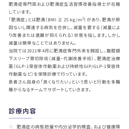
肥満症専門医および肥満症生活習慣改善指導士が在籍
しています。
2
「肥満症」とは肥満（BMI ≧ 25 kg/m
）があり、肥満が原
因ないし関連する病気を合併し、減量を要する（減量によ
り改善または進展が抑えられる）状態を指します。しかし
減量は簡単なことではありません。
当院では2021年4月に肥満症専門外来を開設し、腹腔鏡
下スリーブ胃切除術（減量・代謝改善手術）、肥満症治療
薬（GLP-1受容体作動薬および持続性GIP/GLP-1受容体
作動薬など）を保険診療で行っています。
患者さん自身の「良くなりたい」という思いと行動を多職
種からなるチームでサポートしていきます。
診療内容
肥満症の病態把握や内分泌学的検査、および健康障